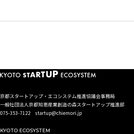
2025.11.24
【ピッチ】対面開催：フェニクシーソーシャルイノベータプロ
グラム（SIP）2期キックオフ【12/12・要登録】
京都スタートアップ・エコシステム
推進協議会事務局
一般社団法人京都知恵産業創造の森
スタートアップ推進部
075-353-7122
startup@chiemori.jp
KYOTO ECOSYSTEM