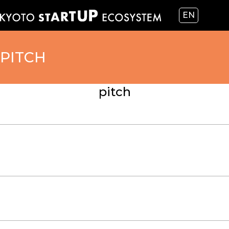
EN
PITCH
pitch
2026.04.22
大阪・関西から生まれた未来技術を世界へ！10月5日（月）～
7日（水）ディープテックの国際イベント「Global Startup
EXPO 2026」が今年も大阪で開催！本日より参加事前登録を受
付開始。
2026.02.20
【ピッチ】対面開催：フェニクシー冬季ショーケース🏅ソーシ
ャルイノベータプログラム（SIP）2期 【3/18・要登録】