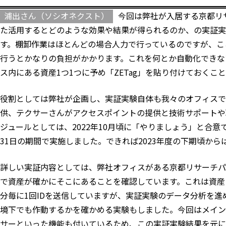
浦出さん（ソシオネクスト）
今回は弊社が入居する京都リ
た活用するとどのような効果や結果が得られるのか、の実証実
す。棚卸作業はほとんどの場合人力で行っているのですが、こ
行うとかなりの負担がかかります。これを何とか自動化できな
ス内にある資産1つ1つに予め「ZETag」を貼り付けておく
役割としては弊社が企画し、実証実験自体も我々のオフィスで
供、テクサーさんがアクセスポイントの提供と技術サポートや
ジュールとしては、2022年10月頃に「やりましょう」と合意
31日の期間で実施しました。できれば2023年度の下期頃か
詳しい実証内容としては、弊社オフィスがある京都リサーチパー
で資産が確かにそこにあることを確認しています。これは資産
分毎に1回IDを送信していますが、実証実験のデータ分析を進
境下でも作動するかを確かめる実験もしました。今回はメイン
サーといった機能も付いているため、この実証実験結果を元に