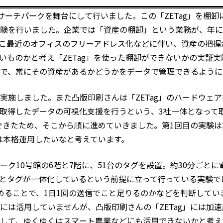
サーチパークを舞台にして行いました。この「ZETag」を棚卸
験を行いました。企業では「資産の棚卸」という業務が、年に
こ最近のオフィスのフリーアドレス化などに伴い、資産の把握
いものかと考え「ZETag」を使った棚卸ができないかの実証
ことで、常にその資産があるかどうかをデータで管理できるよう
実施しました。また凸版印刷さんは「ZETag」のハードウェ
取得したデータの可視化支援を行うという、3社一体となって
できたため、そこから順に進めていきました。第1回目の実験は20
らは本格運用したいなと考えています。
ク10号館の6階と7階に、51台のタグを設置。約30分ごと
とタグが一体化しているという前提に立って行っている実験で
めることで、1日1回の送信でこと足りるのかなどを判断してい
には活用していませんが、凸版印刷さんの「ZETag」には加
して、ゆくゆくはスマート農業などにも活用できないかと考え