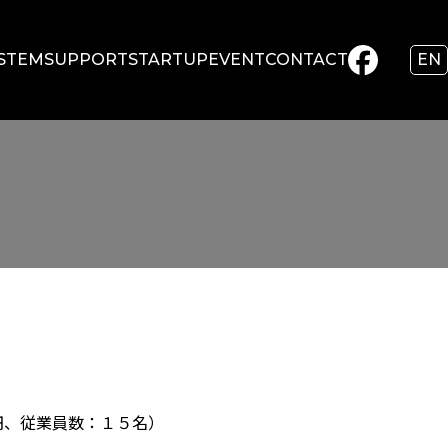
STEM
SUPPORT
STARTUP
EVENT
CONTACT
EN
9万円、従業員数：１５名）